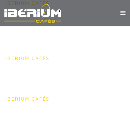
IBERIUM CAFÉS
Levamos até a si
o melhor café
do mundo.
IBERIUM CAFÉS
O autêntico sabor e cremosidade de
um chocolate quente.
IBERIUM CAFÉS
Apaixone-se pelo mundo saboroso e
refrescante do chá.